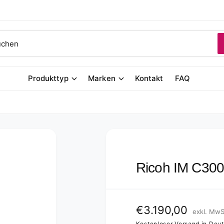
Produkttyp
Marken
Kontakt
FAQ
Ricoh IM C30
N
€3.190,00
exkl. MwS
Kostenloser Versand in Deu