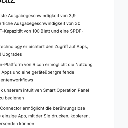
M
e
d
rste Ausgabegeschwindigkeit von 3,9
i
e
erliche Ausgabegeschwindigkeit von 30
n
F-Kapazität von 100 Blatt und eine SPDF-
3
i
n
M
echnology erleichtert den Zugriff auf Apps,
o
d
d Upgrades
a
l
n-Plattform von Ricoh ermöglicht die Nutzung
ö
f
 Apps und eine geräteübergreifende
f
n
umentenworkflows
e
n
nk unserem intuitiven Smart Operation Panel
 zu bedienen
Connector ermöglicht die berührungslose
einzige App, mit der Sie drucken, kopieren,
ersenden können