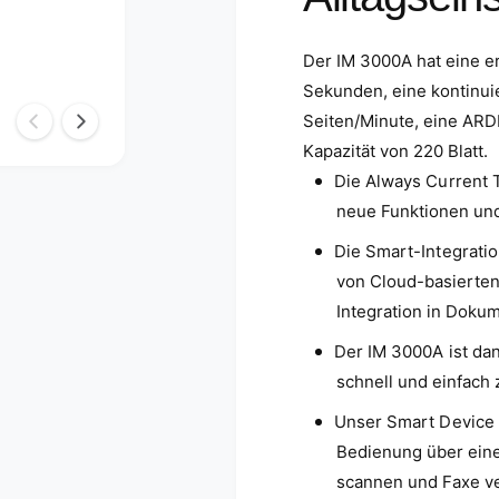
R
g
i
e
c
f
Der IM 3000A hat eine e
o
ü
Sekunden, eine kontinui
h
r
Seiten/Minute, eine ARD
I
R
M
Kapazität von 220 Blatt.
i
C
c
M
Die Always Current T
3
e
o
d
neue Funktionen un
0
h
i
0
e
I
Die Smart-Integratio
n
0
M
2
von Cloud-basierten
A
C
i
Integration in Dok
n
3
M
0
o
Der IM 3000A ist da
0
d
a
schnell und einfach
0
l
A
ö
Unser Smart Device 
f
f
Bedienung über eine 
n
e
scannen und Faxe v
n