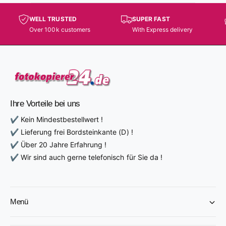
r
:
P
P
r
WELL TRUSTED
SUPER FAST
r
e
Over 100k customers
With Express delivery
e
i
i
s
s
Ihre Vorteile bei uns
✔ Kein Mindestbestellwert !
✔ Lieferung frei Bordsteinkante (D) !
✔ Über 20 Jahre Erfahrung !
✔ Wir sind auch gerne telefonisch für Sie da !
Menü