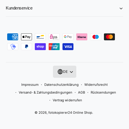
Kundenservice
Z
a
h
l
u
DE
n
g
Impressum
Datenschutzerklärung
Widerrufsrecht
s
Versand- & Zahlungsbedingungen
AGB
Rücksendungen
m
Vertrag widerrufen
e
© 2026,
fotokopierer24 Online Shop
.
t
h