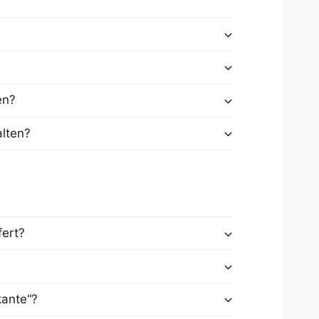
en?
alten?
fert?
kante“?