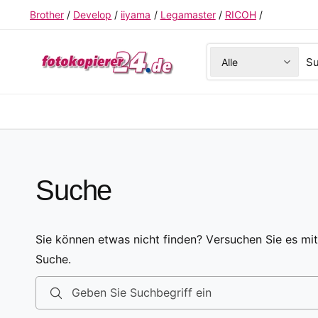
U
Brother
/
Develop
/
iiyama
/
Legamaster
/
RICOH
/
M
I
N
W
S
H
Alle
A
ä
u
L
T
h
c
l
h
e
e
P
i
r
n
Suche
o
u
d
n
u
s
Sie können etwas nicht finden? Versuchen Sie es mit
k
e
Suche.
t
r
t
e
Geben Sie Suchbegriff ein
y
m