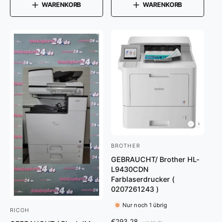
r
r
:
WARENKORB
WARENKORB
m
P
a
r
l
e
e
i
r
s
P
r
e
i
s
BROTHER
A
GEBRAUCHT/ Brother HL-
n
L9430CDN
b
Farblaserdrucker (
i
0207261243 )
e
Nur noch 1 übrig
RICOH
A
t
N
€293,28