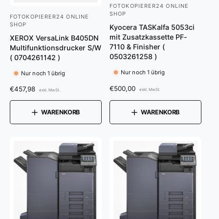
FOTOKOPIERER24 ONLINE
A
SHOP
FOTOKOPIERER24 ONLINE
A
n
SHOP
Kyocera TASKalfa 5053ci
n
b
mit Zusatzkassette PF-
XEROX VersaLink B405DN
b
7110 & Finisher (
i
Multifunktionsdrucker S/W
0503261258 )
( 0704261142 )
i
e
e
Nur noch 1 übrig
t
Nur noch 1 übrig
t
e
N
€500,00
N
€457,98
exkl. MwSt.
exkl. MwSt.
e
o
o
r
r
r
r
WARENKORB
WARENKORB
:
m
m
:
a
a
l
l
e
e
r
r
P
P
r
r
e
e
i
i
s
s