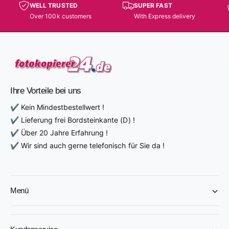
WELL TRUSTED
SUPER FAST
r
Over 100k customers
With Express delivery
e
i
s
Ihre Vorteile bei uns
✔ Kein Mindestbestellwert !
✔ Lieferung frei Bordsteinkante (D) !
✔ Über 20 Jahre Erfahrung !
✔ Wir sind auch gerne telefonisch für Sie da !
Menü