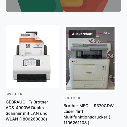
t
e
y
m
p
G
a
e
u
s
Ausverkauft
s
c
h
ä
f
t
BROTHER
A
BROTHER
A
GEBRAUCHT/ Brother
n
Brother MFC-L 9570CDW
n
ADS-4900W Duplex-
b
Laser 4in1
Scanner mit LAN und
b
Multifunktionsdrucker (
i
WLAN (1806260838)
i
1106261108 )
e