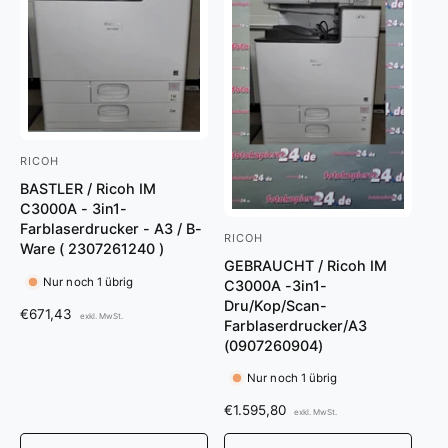
s
RICOH
A
BASTLER / Ricoh IM
n
C3000A - 3in1-
b
Farblaserdrucker - A3 / B-
RICOH
A
i
Ware ( 2307261240 )
GEBRAUCHT / Ricoh IM
n
e
Nur noch 1 übrig
C3000A -3in1-
b
t
Dru/Kop/Scan-
N
€671,43
exkl. MwSt.
i
Farblaserdrucker/A3
e
o
(0907260904)
e
r
r
m
t
Nur noch 1 übrig
:
a
e
N
€1.595,80
l
exkl. MwSt.
r
o
e