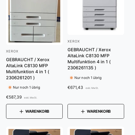
s
s
XEROX
A
GEBRAUCHT / Xerox
n
XEROX
A
AltaLink C8130 MFP
b
GEBRAUCHT / Xerox
n
Multifunktion 4 in 1 (
AltaLink C8130 MFP
i
2306261135 )
b
Multifunktion 4 in 1 (
e
i
2306261201 )
Nur noch 1 übrig
t
e
N
€671,43
Nur noch 1 übrig
exkl. MwSt.
e
t
o
N
€587,39
exkl. MwSt.
r
r
e
o
m
:
r
r
a
WARENKORB
WARENKORB
m
:
l
a
e
l
r
e