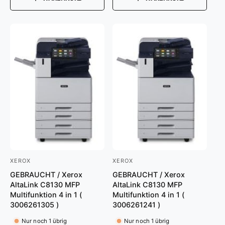
m
r
a
e
l
i
e
s
r
P
r
e
i
s
XEROX
XEROX
A
A
GEBRAUCHT / Xerox
GEBRAUCHT / Xerox
n
n
AltaLink C8130 MFP
AltaLink C8130 MFP
b
b
Multifunktion 4 in 1 (
Multifunktion 4 in 1 (
i
i
3006261305 )
3006261241 )
e
e
Nur noch 1 übrig
Nur noch 1 übrig