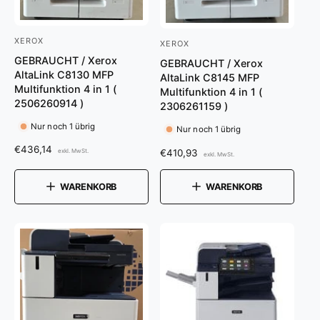
XEROX
A
XEROX
A
GEBRAUCHT / Xerox
n
GEBRAUCHT / Xerox
n
AltaLink C8130 MFP
AltaLink C8145 MFP
b
b
Multifunktion 4 in 1 (
Multifunktion 4 in 1 (
i
2506260914 )
i
2306261159 )
e
e
Nur noch 1 übrig
Nur noch 1 übrig
t
t
N
€436,14
N
€410,93
exkl. MwSt.
exkl. MwSt.
e
e
o
o
r
r
r
r
WARENKORB
WARENKORB
m
m
:
:
a
a
l
l
e
e
r
r
P
P
r
r
e
e
i
i