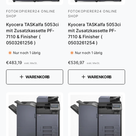
FOTOKOPIERER24 ONLINE
FOTOKOPIERER24 ONLINE
A
A
SHOP
SHOP
n
n
Kyocera TASKalfa 5053ci
Kyocera TASKalfa 5053ci
b
b
mit Zusatzkassette PF-
mit Zusatzkassette PF-
7110 & Finisher (
7110 & Finisher (
i
i
0503261256 )
0503261254 )
e
e
Nur noch 1 übrig
Nur noch 1 übrig
t
t
e
e
N
€483,19
N
€536,97
exkl. MwSt.
exkl. MwSt.
o
o
r
r
r
r
WARENKORB
WARENKORB
:
:
m
m
a
a
l
l
e
e
r
r
P
P
r
r
e
e
i
i
s
s