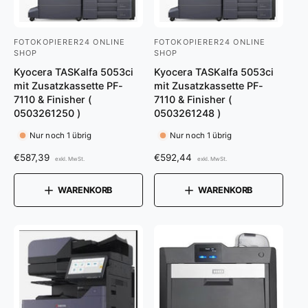
FOTOKOPIERER24 ONLINE
FOTOKOPIERER24 ONLINE
A
A
SHOP
SHOP
n
n
Kyocera TASKalfa 5053ci
Kyocera TASKalfa 5053ci
b
b
mit Zusatzkassette PF-
mit Zusatzkassette PF-
7110 & Finisher (
7110 & Finisher (
i
i
0503261250 )
0503261248 )
e
e
Nur noch 1 übrig
Nur noch 1 übrig
t
t
e
e
N
€587,39
N
€592,44
exkl. MwSt.
exkl. MwSt.
o
o
r
r
r
r
WARENKORB
WARENKORB
:
:
m
m
a
a
l
l
e
e
r
r
P
P
r
r
e
e