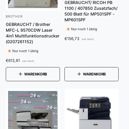
GEBRAUCHT/ RICOH PB
n
1100 / 407850 Zusatzfach/
b
500 Blatt für MP501SPF -
BROTHER
A
i
MP601SPF
GEBRAUCHT / Brother
n
e
Nur noch 1 übrig
MFC-L 9570CDW Laser
b
t
4in1 Multifunktionsdrucker
N
€156,73
exkl. MwSt.
i
(0207261152)
e
o
e
r
r
Nur noch 1 übrig
m
t
:
N
€612,61
a
exkl. MwSt.
e
o
l
r
r
e
WARENKORB
WARENKORB
m
r
:
a
P
l
r
e
e
r
i
P
s
r
e
i