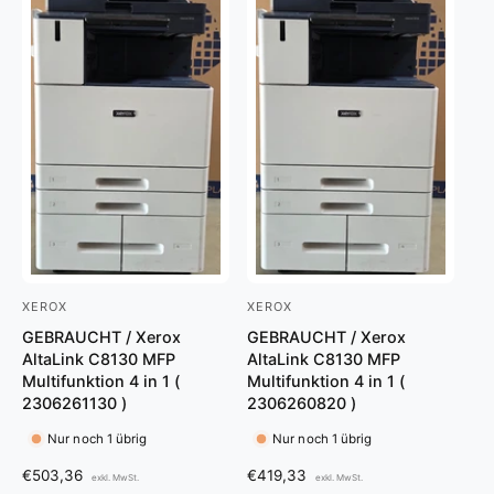
P
r
r
P
e
r
i
e
s
i
s
XEROX
XEROX
A
A
GEBRAUCHT / Xerox
GEBRAUCHT / Xerox
n
n
AltaLink C8130 MFP
AltaLink C8130 MFP
b
b
Multifunktion 4 in 1 (
Multifunktion 4 in 1 (
i
i
2306261130 )
2306260820 )
e
e
Nur noch 1 übrig
Nur noch 1 übrig
t
t
N
€503,36
N
€419,33
exkl. MwSt.
exkl. MwSt.
e
e