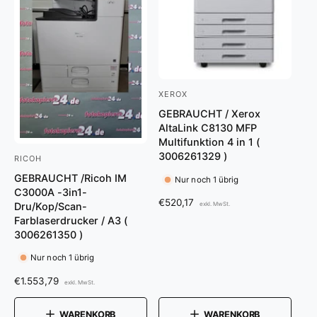
s
XEROX
A
GEBRAUCHT / Xerox
n
AltaLink C8130 MFP
b
Multifunktion 4 in 1 (
i
3006261329 )
RICOH
A
e
GEBRAUCHT /Ricoh IM
n
Nur noch 1 übrig
C3000A -3in1-
t
b
N
€520,17
exkl. MwSt.
Dru/Kop/Scan-
e
o
i
Farblaserdrucker / A3 (
r
r
3006261350 )
e
m
:
t
Nur noch 1 übrig
a
l
e
N
€1.553,79
exkl. MwSt.
e
r
o
r
r
:
WARENKORB
WARENKORB
P