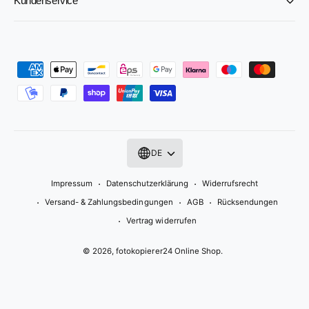
Kundenservice
Z
a
h
l
u
DE
n
g
Impressum
Datenschutzerklärung
Widerrufsrecht
s
Versand- & Zahlungsbedingungen
AGB
Rücksendungen
m
Vertrag widerrufen
e
© 2026,
fotokopierer24 Online Shop
.
t
h
o