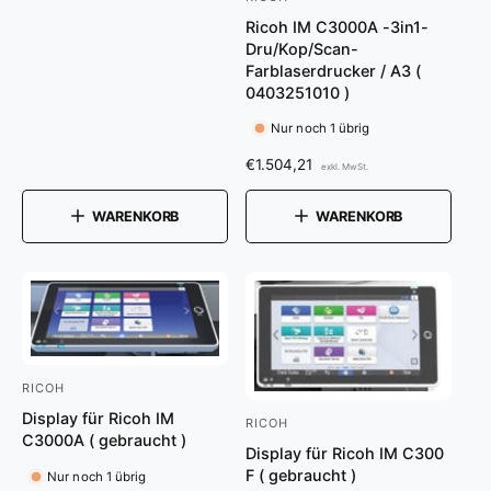
A
o
r
r
Ricoh IM C3000A -3in1-
n
m
Dru/Kop/Scan-
:
b
a
Farblaserdrucker / A3 (
i
l
0403251010 )
e
e
Nur noch 1 übrig
r
t
P
N
€1.504,21
exkl. MwSt.
e
r
o
e
r
r
WARENKORB
WARENKORB
i
m
:
s
a
l
e
r
P
r
e
RICOH
A
i
Display für Ricoh IM
n
RICOH
A
s
C3000A ( gebraucht )
b
Display für Ricoh IM C300
n
F ( gebraucht )
Nur noch 1 übrig
i
b